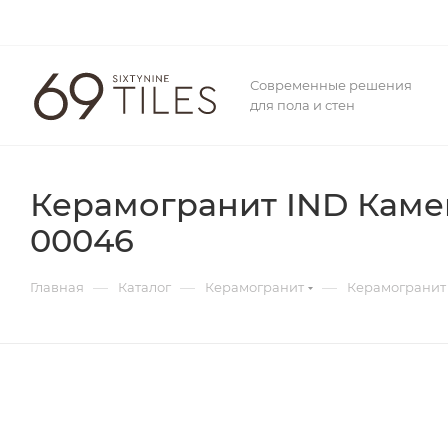
Современные решения
для пола и стен
Керамогранит IND Камен
00046
—
—
—
Главная
Каталог
Керамогранит
Керамогранит 