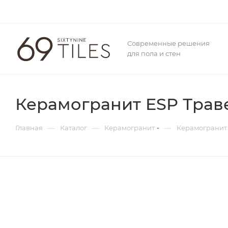
Современные решения
для пола и стен
Керамогранит ESP Траве
—
—
—
Главная
Каталог
Керамогранит
Керамогранит 