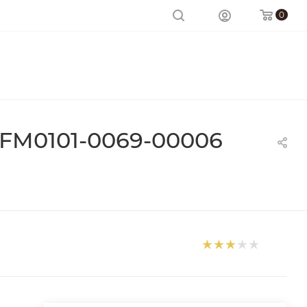
0
 FM0101-0069-00006