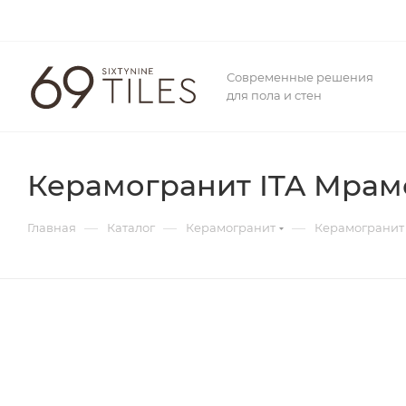
Современные решения
для пола и стен
Керамогранит ITA Мрамо
—
—
—
Главная
Каталог
Керамогранит
Керамогранит 