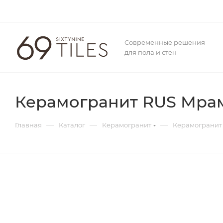
Современные решения
для пола и стен
Керамогранит RUS Мрамо
—
—
—
Главная
Каталог
Керамогранит
Керамогранит 