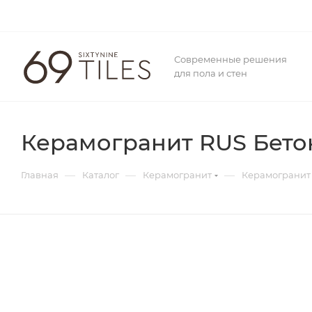
Современные решения
для пола и стен
Керамогранит RUS Бетон
—
—
—
Главная
Каталог
Керамогранит
Керамогранит 