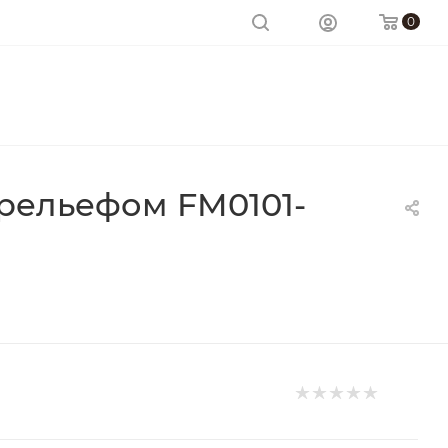
0
 рельефом FM0101-