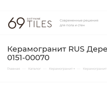
Современные решения
для пола и стен
Керамогранит RUS Дерев
0151-00070
—
—
—
Главная
Каталог
Керамогранит
Керамогранит 