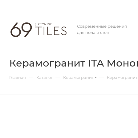
Современные решения
для пола и стен
Керамогранит ITA Монок
—
—
—
Главная
Каталог
Керамогранит
Керамогранит 