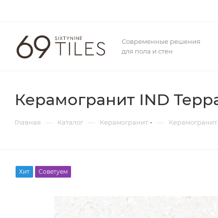
Современные решения
для пола и стен
Керамогранит IND Терра
—
—
—
Главная
Каталог
Керамогранит
Керамогранит 
Хит
Советуем