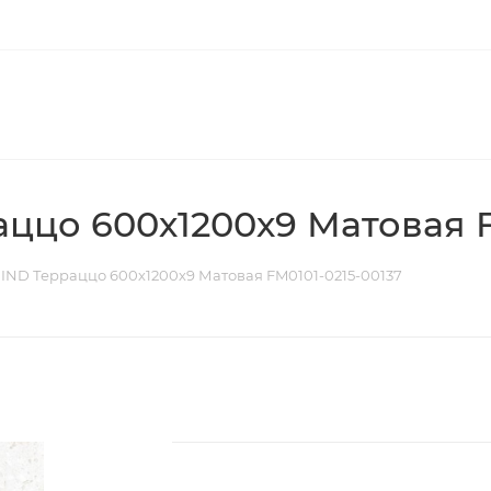
ццо 600х1200х9 Матовая F
IND Терраццо 600х1200х9 Матовая FM0101-0215-00137