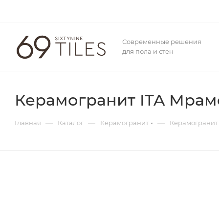
Современные решения
для пола и стен
Керамогранит ITA Мрамо
—
—
—
Главная
Каталог
Керамогранит
Керамогранит 