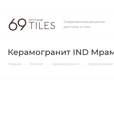
Современные решения
для пола и стен
Керамогранит IND Мрамо
—
—
—
Главная
Каталог
Керамогранит
Керамогранит 