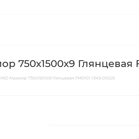
р 750х1500х9 Глянцевая F
IND Мрамор 750х1500х9 Глянцевая FM0101-1345-00025