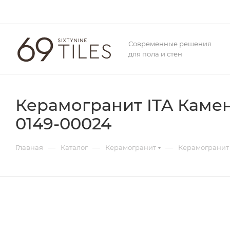
Современные решения
для пола и стен
Керамогранит ITA Камен
0149-00024
—
—
—
Главная
Каталог
Керамогранит
Керамогранит 