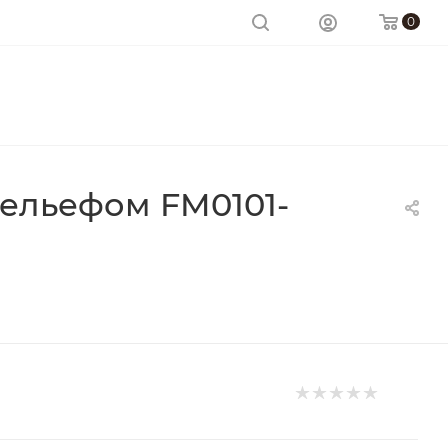
0
рельефом FM0101-