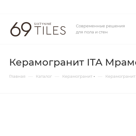
Современные решения
для пола и стен
Керамогранит ITA Мрамо
—
—
—
Главная
Каталог
Керамогранит
Керамогранит 