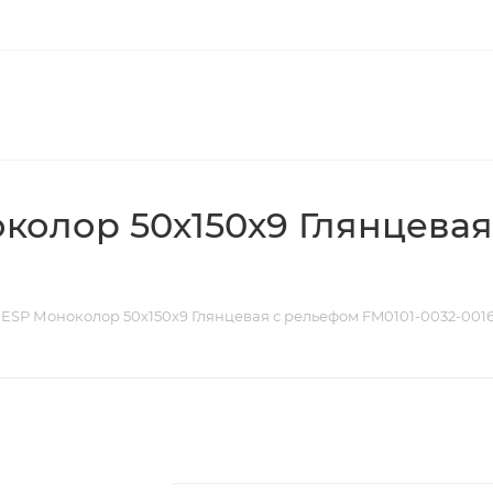
олор 50х150х9 Глянцевая
ESP Моноколор 50х150х9 Глянцевая с рельефом FM0101-0032-001