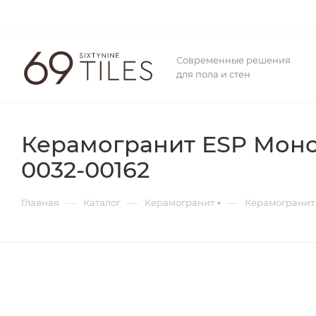
Современные решения
для пола и стен
Керамогранит ESP Монок
0032-00162
—
—
—
Главная
Каталог
Керамогранит
Керамогранит 