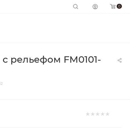
0
 с рельефом FM0101-
62