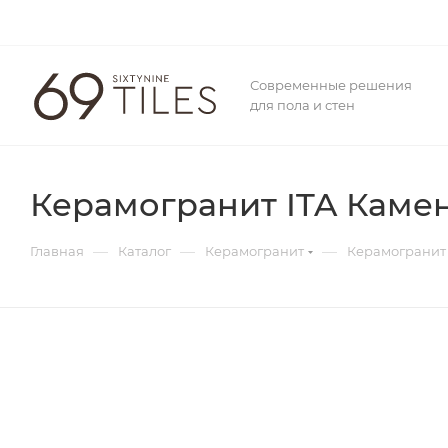
Современные решения
для пола и стен
Керамогранит ITA Камен
—
—
—
Главная
Каталог
Керамогранит
Керамогранит 