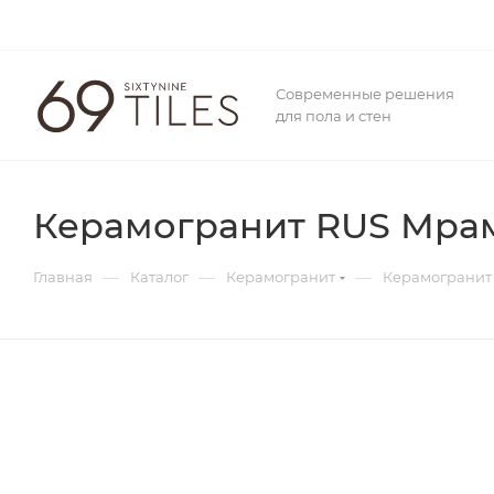
Современные решения
для пола и стен
Керамогранит RUS Мрамо
—
—
—
Главная
Каталог
Керамогранит
Керамогранит 