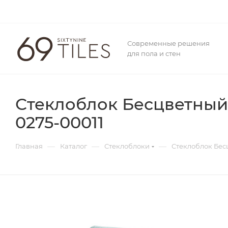
Современные решения
для пола и стен
Стеклоблок Бесцветный
0275-00011
—
—
—
Главная
Каталог
Стеклоблоки
Стеклоблок Бес